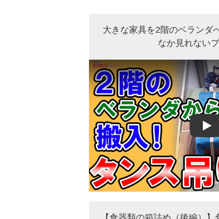
大きな家具を2階のベランダ
なか見れない
Play
【食器類の箱詰め（後編）】