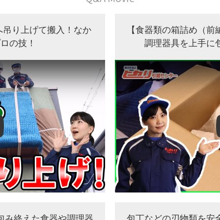
へ吊り上げて搬入！なか
【食器類の箱詰め（前
プロの技！
調理器具を上手に
包み終えた食器や調理器
包丁などの刃物類を安