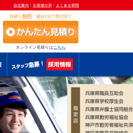
会社案内
｜
お客様の声
｜
よくある質問
無料
見積り
！最短2分で受付完了
オンライン見積りは
こちら
お役立ち情報
採用情報